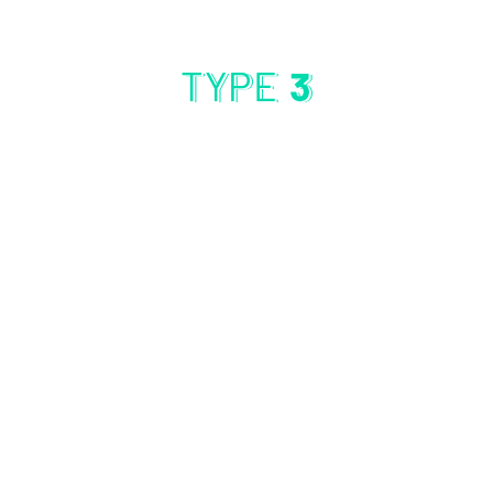
TYPE
3
JOHN THOMAS
Team Lead
CHRIS LOHAN
HR Manager
DANIEL CRAIG
Tech Analyst
WILL SMITH
Asst Manager