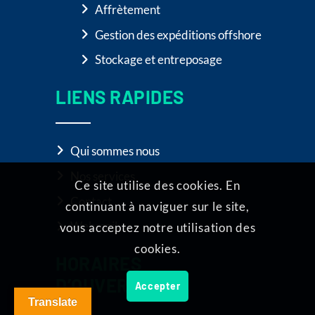
Affrètement
Gestion des expéditions offshore
Stockage et entreposage
LIENS RAPIDES
Qui sommes nous
Nos services
Ce site utilise des cookies. En
Contact
continuant à naviguer sur le site,
Webmail
vous acceptez notre utilisation des
cookies.
HORAIRES
D’OUVERTURE
Accepter
Translate